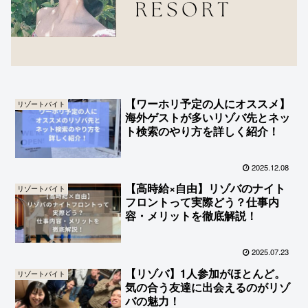
【ワーホリ予定の人にオススメ】
リゾートバイト
海外ゲストが多いリゾバ先とネッ
ト検索のやり方を詳しく紹介！
2025.12.08
【高時給×自由】リゾバのナイト
リゾートバイト
フロントって実際どう？仕事内
容・メリットを徹底解説！
2025.07.23
【リゾバ】1人参加がほとんど。
リゾートバイト
気の合う友達に出会えるのがリゾ
バの魅力！