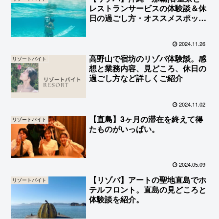
レストランサービスの体験談＆休
日の過ごし方・オススメスポット
など
2024.11.26
高野山で宿坊のリゾバ体験談。感
リゾートバイト
想と業務内容、見どころ、休日の
過ごし方など詳しくご紹介
2024.11.02
【直島】3ヶ月の滞在を終えて得
リゾートバイト
たものがいっぱい。
2024.05.09
【リゾバ】アートの聖地直島でホ
リゾートバイト
テルフロント。直島の見どころと
体験談を紹介。