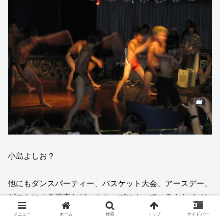
小島よしお？
他にもダンスパーティー、バスケット大会、アースデー、
ゲストによる演奏など、クルーズによっていろんなイベン
トがあるから忘れられない思い出がいっぱいできるよ！
メニュー
ホーム
検索
トップ
サイドバー