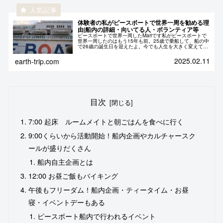
体験者の私がピースボートで世界一周を勧める理
由|船内の詳細・向いてる人・ボランティア等
ピースボートで世界一周したMariです私がピースボートで
世界一周したのはもう15年も前。25歳で乗船して、船の中
で26歳の誕生日を迎えたよ。今でも人生を大きく変えてく
れたターニングポイント。本当に乗って良かったと思って
いる。ピースボートで世...
2025.02.11
earth-trip.com
目次
7:00 起床 ルームメイトと朝ごはんを食べに行く
9:00くらいから活動開始！船内企画やカルチャースク
ールが盛りだくさん
船内自主企画とは
12:00 お昼ご飯もバイキング
午後もフリーダム！船内企画・ティータイム・お昼
寝・イベントデーもある
ピースボート船内で行われるイベント