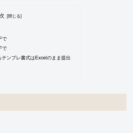
次
Fで
Fで
テンプレ書式はExcelのまま提出