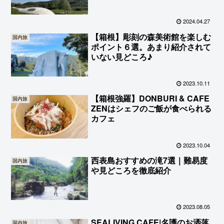
2024.04.27
【箱根】彫刻の森美術館を楽しむ
国内旅
ポイント６選。あまり紹介されて
いない見どころ♪
2023.10.11
【箱根強羅】DONBURI & CAFE
国内旅
ZENはシェフのご飯が食べられる
カフェ
2023.10.04
西表島おすすめの滝7選｜難易度
国内旅
や見どころを徹底紹介
2023.08.05
SEALIVING CAFE|名護のお洒落
国内旅